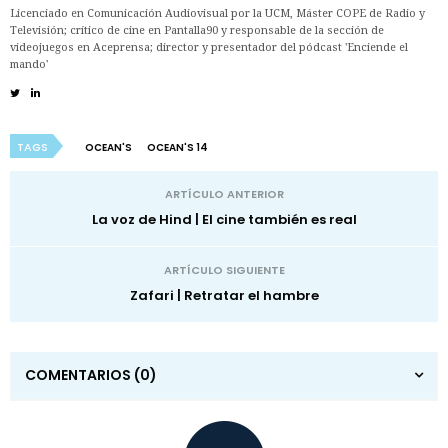
Licenciado en Comunicación Audiovisual por la UCM, Máster COPE de Radio y
Televisión; crítico de cine en Pantalla90 y responsable de la sección de
videojuegos en Aceprensa; director y presentador del pódcast 'Enciende el
mando'
TAGS
OCEAN'S
OCEAN'S 14
ARTÍCULO ANTERIOR
La voz de Hind | El cine también es real
ARTÍCULO SIGUIENTE
Zafari | Retratar el hambre
COMENTARIOS
(0)