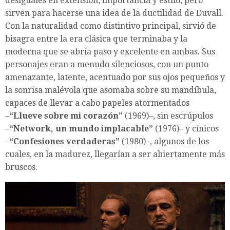
desiguales en extensión, importancia y estilo, pero
sirven para hacerse una idea de la ductilidad de Duvall.
Con la naturalidad como distintivo principal, sirvió de
bisagra entre la era clásica que terminaba y la
moderna que se abría paso y excelente en ambas. Sus
personajes eran a menudo silenciosos, con un punto
amenazante, latente, acentuado por sus ojos pequeños y
la sonrisa malévola que asomaba sobre su mandíbula,
capaces de llevar a cabo papeles atormentados
–
“Llueve sobre mi corazón”
(1969)–, sin escrúpulos
–
“Network, un mundo implacable”
(1976)– y cínicos
–
“Confesiones verdaderas”
(1980)–, algunos de los
cuales, en la madurez, llegarían a ser abiertamente más
bruscos.