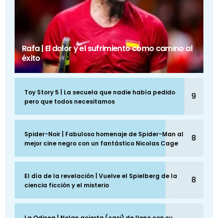
Rafa | El dolor y el sufrimiento como camino al
éxito
Toy Story 5 | La secuela que nadie había pedido
9
pero que todos necesitamos
Spider-Noir | Fabuloso homenaje de Spider-Man al
8
mejor cine negro con un fantástico Nicolas Cage
El día de la revelación | Vuelve el Spielberg de la
8
ciencia ficción y el misterio
La Odisea | Nolan acierta (casi) de lleno con su