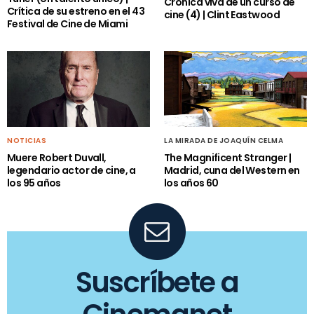
Crónica viva de un curso de
Crítica de su estreno en el 43
cine (4) | Clint Eastwood
Festival de Cine de Miami
NOTICIAS
LA MIRADA DE JOAQUÍN CELMA
Muere Robert Duvall,
The Magnificent Stranger |
legendario actor de cine, a
Madrid, cuna del Western en
los 95 años
los años 60
Suscríbete a