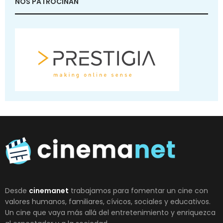
NOS PATROCINAN
Desde
cinemanet
trabajamos para fomentar un cine con
valores humanos, familiares, cívicos, sociales y educativos.
Un cine que vaya más allá del entretenimiento y enriquezca