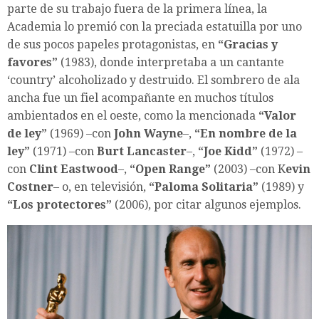
parte de su trabajo fuera de la primera línea, la
Academia lo premió con la preciada estatuilla por uno
de sus pocos papeles protagonistas, en
“Gracias y
favores”
(1983), donde interpretaba a un cantante
‘country’ alcoholizado y destruido. El sombrero de ala
ancha fue un fiel acompañante en muchos títulos
ambientados en el oeste, como la mencionada
“Valor
de ley”
(1969) –con
John Wayne
–,
“En nombre de la
ley”
(1971) –con
Burt Lancaster
–,
“Joe Kidd”
(1972) –
con
Clint Eastwood
–,
“Open Range”
(2003) –con K
evin
Costner
– o, en televisión,
“Paloma Solitaria”
(1989) y
“Los protectores”
(2006), por citar algunos ejemplos.