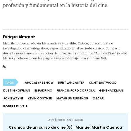
profesión y fundamental en la historia del cine.
Enrique Almaraz
Madrileño, licenciado en Matemáticas y cinéfilo. Crítico, coleccionista e
investigador cinematográfico, especializado en el período clásico. Compartí
durante nueve años la dirección del programa radiofónico “Aula de Cine” (Radio
María) y colaboro con las páginas www.eldoblaje.com y CinemaNet.
TAGS
APOCALYPSE NOW
BURT LANCASTER
CLINT EASTWOOD
DUSTIN HOFFMAN
EL PADRINO
FRANCIS FORD COPPOLA
GENE HACKMAN
JOHN WAYNE
KEVIN COSTNER
MATAR UN RUISEÑOR
OSCAR
ROBERT DUVALL
ARTÍCULO ANTERIOR
Crónica de un curso de cine (5) | Manuel Martín Cuenca