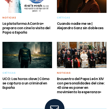
NOTICIAS
CRÍTICAS
La plataforma AContra+
Cuando nadie me ve |
prepara con cine la visita del
Alejandro Sanz sin dobleces
Papa a España
CRÍTICAS
NOTICIAS
UCO: Las horas clave | Cómo
Encuentro del Papa León XIV
se captura a un criminal en
con personalidades del cine:
España
«El cine es poner en
movimiento la esperanza»