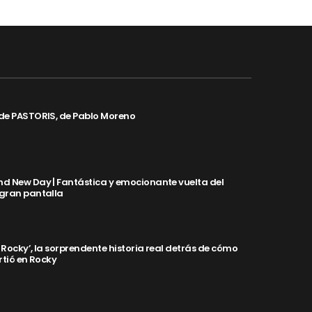
de PASTORIS, de Pablo Moreno
d New Day | Fantástica y emocionante vuelta del
 gran pantalla
y Rocky’, la sorprendente historia real detrás de cómo
rtió en Rocky