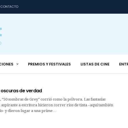
CONTACTO
CIONES
PREMIOS Y FESTIVALES
LISTAS DE CINE
ENT
 oscuras de verdad
 “50 sombras de Grey” corrió como la pólvora. Las fantasías
 aspirante a escritora hicieron correr ríos de tinta –aquí también
lo- y dieron lugar a una prime…