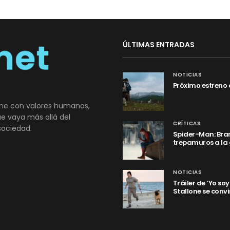
ÚLTIMAS ENTRADAS
NOTICIAS
Próximo estreno 
ne con valores humanos,
que vaya más allá del
CRÍTICAS
sociedad.
Spider-Man: Bran
trepamuros a la
NOTICIAS
Tráiler de ‘Yo so
Stallone se convi