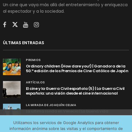
Un cine que vaya más allá del entretenimiento y enriquezca
al espectador y a la sociedad.
ÚLTIMAS ENTRADAS
PREMIOS
Ordinary children (How dare you!) | Ganadora de la
50.ª edición de los Premios de Cine Católico de Japón
ARTÍCULOS
El cine y la Guerra Civil española (5) | La Guerra Civil
española: una visión desde el cine internacional
LA MIRADA DE JOAQUÍN CELMA
La última ronda en Venecia | La buena vida
Utilizamos cookies anónimas de terceros para analizar el
Utilizamos los servicios de Google Analytics para obtener
tráfico web que recibimos y conocer los servicios que
información anónima sobre las visitas y el comportamiento de