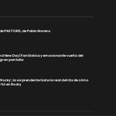
de PASTORIS, de Pablo Moreno
d New Day | Fantástica y emocionante vuelta del
 gran pantalla
y Rocky’, la sorprendente historia real detrás de cómo
rtió en Rocky