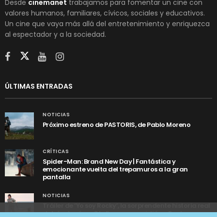
Desde
cinemanet
trabajamos para fomentar un cine con
valores humanos, familiares, cívicos, sociales y educativos.
Un cine que vaya más allá del entretenimiento y enriquezca
al espectador y a la sociedad.
ÚLTIMAS ENTRADAS
NOTICIAS
Próximo estreno de PASTORIS, de Pablo Moreno
CRÍTICAS
Spider-Man: Brand New Day | Fantástica y
emocionante vuelta del trepamuros a la gran
pantalla
NOTICIAS
Tráiler de ‘Yo soy Rocky’, la sorprendente historia real
detrás de cómo Stallone se convirtió en Rocky
Utilizamos cookies anónimas de terceros para analizar el