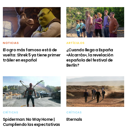
NOTICIAS
ARTÍCULOS
El ogro más famoso está de
¿Cuando llega a España
vuelta: Shrek 5 ya tiene primer
«Alcarràs», la revelación
tráiler en español
española del festival de
Berlín?
CRÍTICAS
CRÍTICAS
Eternals
Spiderman: No Way Home |
Cumpliendo las expectativas