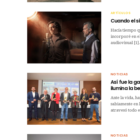
ARTÍCULOS
Cuando el s
Hacía tiempo qu
incorporé en el
audiovisual [1
NOTICIAS
Así fue la g
ilumina la be
Ante la vida, h
sabiamente en l
atravesó todo e
NOTICIAS