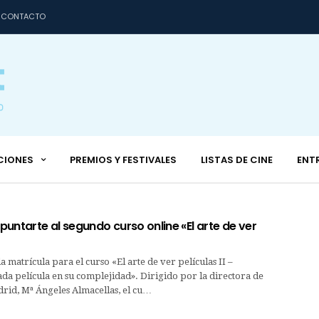
CONTACTO
CIONES
PREMIOS Y FESTIVALES
LISTAS DE CINE
ENT
untarte al segundo curso online «El arte de ver
la matrícula para el curso «El arte de ver películas II –
a película en su complejidad». Dirigido por la directora de
id, Mª Ángeles Almacellas, el cu…