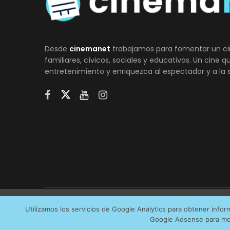
Desde
cinemanet
trabajamos para fomentar un ci
familiares, cívicos, sociales y educativos. Un cine 
entretenimiento y enriquezca al espectador y a la 
Utilizamos cookies anónimas de terceros para analiza
Utilizamos los servicios de Google Analytics para obtener info
AVI
Google Adsense para mos
servicios que más os interesan. Puede cambiar las pr