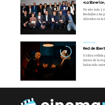
«La librería
Un año más, y y
Medallas a las 
ubicados en la 
CRÍTICAS
Red de liber
8
(Crítica cedida
inicios de la S
había sido ane