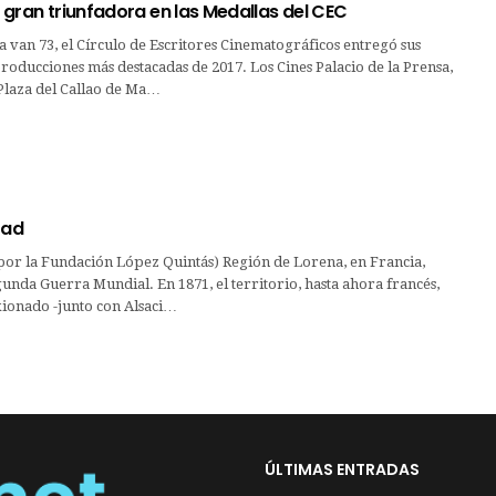
», gran triunfadora en las Medallas del CEC
a van 73, el Círculo de Escritores Cinematográficos entregó sus
producciones más destacadas de 2017. Los Cines Palacio de la Prensa,
Plaza del Callao de Ma…
tad
 por la Fundación López Quintás) Región de Lorena, en Francia,
egunda Guerra Mundial. En 1871, el territorio, hasta ahora francés,
xionado -junto con Alsaci…
ÚLTIMAS ENTRADAS