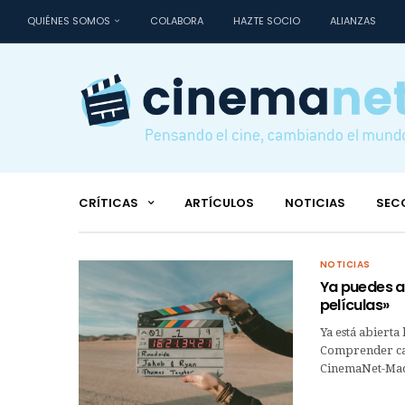
QUIÉNES SOMOS
COLABORA
HAZTE SOCIO
ALIANZAS
CRÍTICAS
ARTÍCULOS
NOTICIAS
SEC
NOTICIAS
Ya puedes ap
películas»
Ya está abierta 
Comprender cad
CinemaNet-Madr