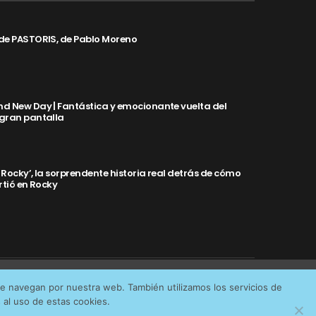
de PASTORIS, de Pablo Moreno
d New Day | Fantástica y emocionante vuelta del
 gran pantalla
y Rocky’, la sorprendente historia real detrás de cómo
rtió en Rocky
Aceptar cookies
No permitir cookies
ue navegan por nuestra web. También utilizamos los servicios de
IDAD
al uso de estas cookies.