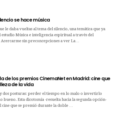
ilencio se hace música
e le daba vueltas al tema del silencio, una temática que ya
 estudio Música e inteligencia espiritual a través del
]. Acercarme sin preconcepciones a ver La…
ala de los premios CinemaNet en Madrid: cine que
lleza de la vida
ay dos posturas: perder el tiempo en lo malo o invertirlo
o bueno. Esta dicotomía -resuelta hacia la segunda opción-
l cine que se premió durante la doble …