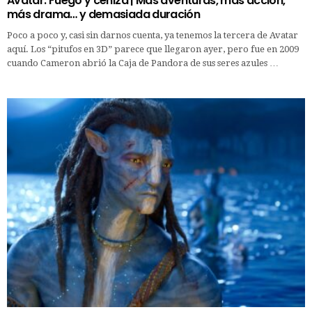
Avatar: Fuego y ceniza | Más aventuras, más acción,
más drama… y demasiada duración
Poco a poco y, casi sin darnos cuenta, ya tenemos la tercera de Avatar
aquí. Los “pitufos en 3D” parece que llegaron ayer, pero fue en 2009
cuando Cameron abrió la Caja de Pandora de sus seres azules …