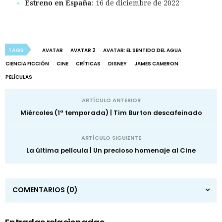
Estreno en España
: 16 de diciembre de 2022
TAGS
AVATAR
AVATAR 2
AVATAR: EL SENTIDO DEL AGUA
CIENCIA FICCIÓN
CINE
CRÍTICAS
DISNEY
JAMES CAMERON
PELÍCULAS
ARTÍCULO ANTERIOR
Miércoles (1ª temporada) | Tim Burton descafeinado
ARTÍCULO SIGUIENTE
La última película | Un precioso homenaje al Cine
COMENTARIOS
(0)