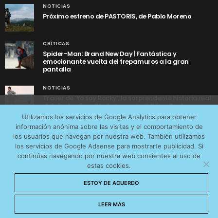
NOTICIAS
Próximo estreno de PASTORIS, de Pablo Moreno
CRÍTICAS
Spider-Man: Brand New Day | Fantástica y
emocionante vuelta del trepamuros a la gran
pantalla
NOTICIAS
Tráiler de ‘Yo soy Rocky’, la sorprendente historia real
detrás de cómo Stallone se convirtió en Rocky
Utilizamos cookies anónimas de terceros para analizar el
Utilizamos los servicios de Google Analytics para obtener
tráfico web que recibimos y conocer los servicios que
información anónima sobre las visitas y el comportamiento de
más os interesan. Puede cambiar las preferencias y
los usuarios que navegan por nuestra web. También utilizamos
obtener más información sobre las cookies que
los servicios de Google Adsense para mostrarte publicidad. Si
continúas navegando por nuestra web consientes al uso de
utilizamos en nuestra
Política de cookies
estas cookies.
AVISO LEGAL
CONTACTO
POLÍTICA DE COOKIES
Aceptar cookies
ESTOY DE ACUERDO
POLÍTICA DE PRIVACIDAD
© 2026 CinemaNet. Designed by
Prestigia
.
No permitir cookies
LEER MÁS