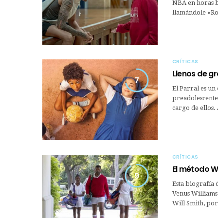
NBA en horas b
llamándole «Roc
CRÍTICAS
Llenos de gr
7
El Parral es un
preadolescente
cargo de ellos.
CRÍTICAS
El método W
9
Esta biografía d
Venus Williams 
Will Smith, por