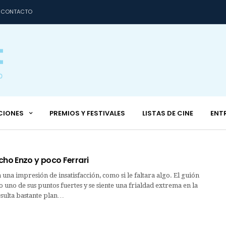
CONTACTO
CIONES
PREMIOS Y FESTIVALES
LISTAS DE CINE
ENT
cho Enzo y poco Ferrari
 una impresión de insatisfacción, como si le faltara algo. El guión
 uno de sus puntos fuertes y se siente una frialdad extrema en la
esulta bastante plan…