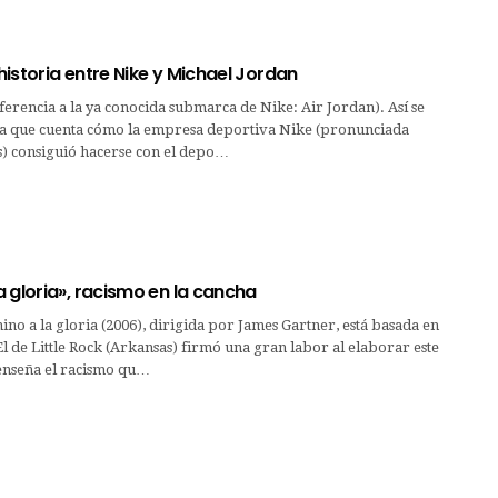
ahistoria entre Nike y Michael Jordan
eferencia a la ya conocida submarca de Nike: Air Jordan). Así se
ula que cuenta cómo la empresa deportiva Nike (pronunciada
s) consiguió hacerse con el depo…
 gloria», racismo en la cancha
ino a la gloria (2006), dirigida por James Gartner, está basada en
El de Little Rock (Arkansas) firmó una gran labor al elaborar este
 enseña el racismo qu…