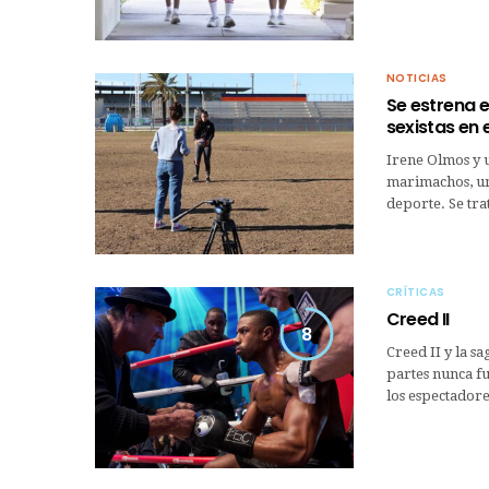
NOTICIAS
Se estrena 
sexistas en 
Irene Olmos y 
marimachos, un
deporte. Se tr
CRÍTICAS
Creed II
8
Creed II y la sa
partes nunca fu
los espectador