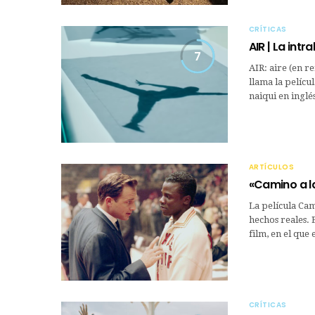
CRÍTICAS
AIR | La intr
7
AIR: aire (en r
llama la pelíc
naiqui en inglé
ARTÍCULOS
«Camino a la
La película Cam
hechos reales. 
film, en el que
CRÍTICAS