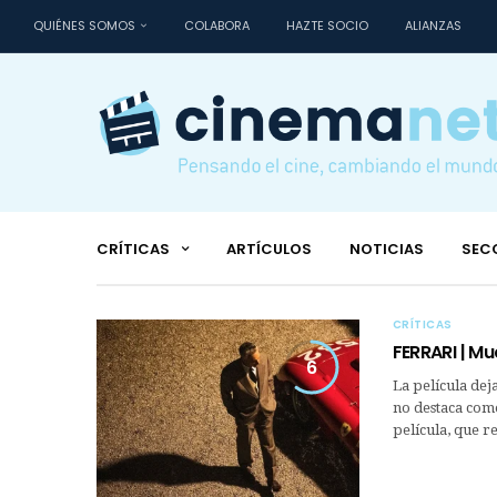
QUIÉNES SOMOS
COLABORA
HAZTE SOCIO
ALIANZAS
CRÍTICAS
ARTÍCULOS
NOTICIAS
SEC
CRÍTICAS
FERRARI | Mu
6
La película deja
no destaca como
película, que r