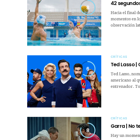
42 segundos 
8
Hacia el final 
momentos en lo
observación lat
CRÍTICAS
Ted Lasso |
6
Ted Lasso, nomb
americano al qu
entrenador. To
CRÍTICAS
Garra | No t
8
Hay un momento