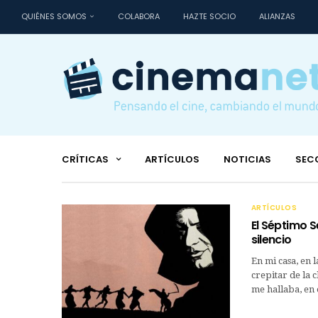
QUIÉNES SOMOS
COLABORA
HAZTE SOCIO
ALIANZAS
CRÍTICAS
ARTÍCULOS
NOTICIAS
SEC
ARTÍCULOS
El Séptimo S
silencio
En mi casa, en l
crepitar de la 
me hallaba, en 