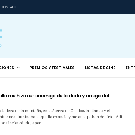
CONTACTO
CIONES
PREMIOS Y FESTIVALES
LISTAS DE CINE
ENT
ello me hizo ser enemigo de la duda y amigo del
a ladera de la montaña, en la Sierra de Gredos, las llamas y el
chimenea iluminaban aquella estancia y me arropaban del frío. Allí
ese rincón cálido, apac…