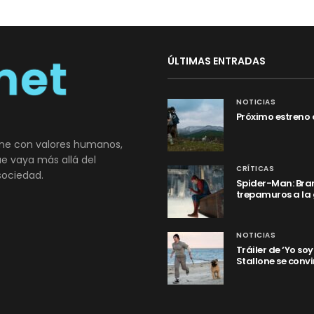
ÚLTIMAS ENTRADAS
NOTICIAS
Próximo estreno 
ne con valores humanos,
que vaya más allá del
CRÍTICAS
sociedad.
Spider-Man: Bran
trepamuros a la
NOTICIAS
Tráiler de ‘Yo so
Stallone se convi