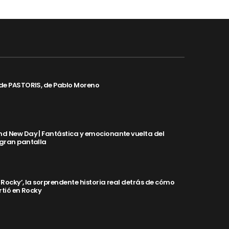
de PASTORIS, de Pablo Moreno
d New Day | Fantástica y emocionante vuelta del
 gran pantalla
y Rocky’, la sorprendente historia real detrás de cómo
rtió en Rocky