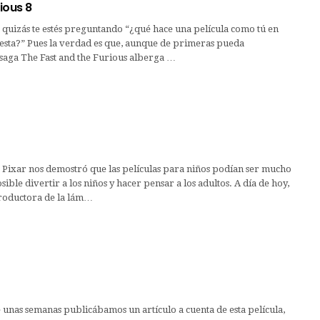
ious 8
 quizás te estés preguntando “¿qué hace una película como tú en
sta?” Pues la verdad es que, aunque de primeras pueda
 saga The Fast and the Furious alberga …
 Pixar nos demostró que las películas para niños podían ser mucho
ible divertir a los niños y hacer pensar a los adultos. A día de hoy,
productora de la lám…
nas semanas publicábamos un artículo a cuenta de esta película,