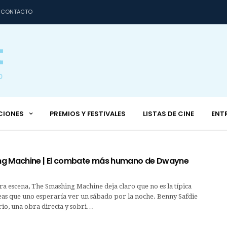
CONTACTO
CIONES
PREMIOS Y FESTIVALES
LISTAS DE CINE
ENT
ng Machine | El combate más humano de Dwayne
a escena, The Smashing Machine deja claro que no es la típica
eas que uno esperaría ver un sábado por la noche. Benny Safdie
ario, una obra directa y sobri…