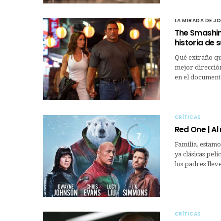
LA MIRADA DE J
The Smashin
historia de 
Qué extraño que
mejor dirección
en el document
CRÍTICAS
Red One | Al
7
Familia, estamo
ya clásicas pel
los padres lleve
CRÍTICAS