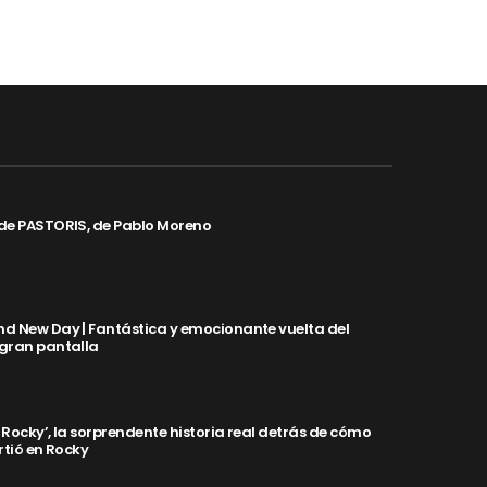
de PASTORIS, de Pablo Moreno
d New Day | Fantástica y emocionante vuelta del
 gran pantalla
y Rocky’, la sorprendente historia real detrás de cómo
rtió en Rocky