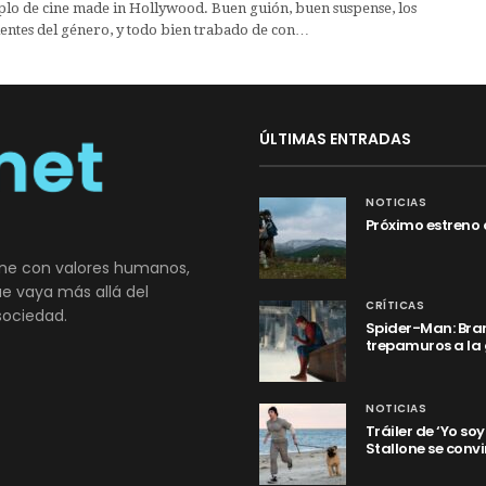
plo de cine made in Hollywood. Buen guión, buen suspense, los
ientes del género, y todo bien trabado de con…
ÚLTIMAS ENTRADAS
NOTICIAS
Próximo estreno 
ne con valores humanos,
que vaya más allá del
CRÍTICAS
sociedad.
Spider-Man: Bran
trepamuros a la
NOTICIAS
Tráiler de ‘Yo so
Stallone se convi