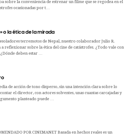
a sobre la conveniencia de estrenar un filme que se regodea en el
ástrofes ocasionadas por t…
 o la ética de la mirada
 desoladores terremotos de Nepal, nuestro colaborador Julio R.
a a reflexionar sobre la ética del cine de catástrofes. ¿Todo vale con
r? ¿Dónde deben estar …
ro
a de acción de tono disperso, sin una intención clara sobre lo
contar el director, con actores solventes, unas cuantas carcajadas y
argumento planteado puede …
MENDADO POR CINEMANET Basada en hechos reales es un