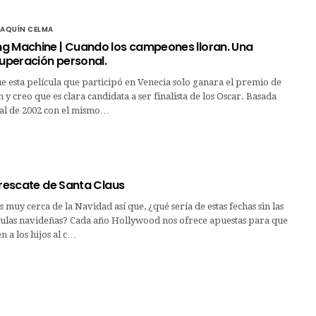
OAQUÍN CELMA
g Machine | Cuando los campeones lloran. Una
superación personal.
 esta película que participó en Venecia solo ganara el premio de
 y creo que es clara candidata a ser finalista de los Oscar. Basada
al de 2002 con el mismo…
 rescate de Santa Claus
s muy cerca de la Navidad así que, ¿qué sería de estas fechas sin las
ículas navideñas? Cada año Hollywood nos ofrece apuestas para que
n a los hijos al c…