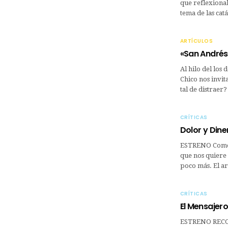
que reflexionab
tema de las cat
ARTÍCULOS
«San Andrés»
Al hilo del los
Chico nos invit
tal de distrae
CRÍTICAS
Dolor y Dine
ESTRENO Comedi
que nos quiere 
poco más. El 
CRÍTICAS
El Mensajero
ESTRENO RECO