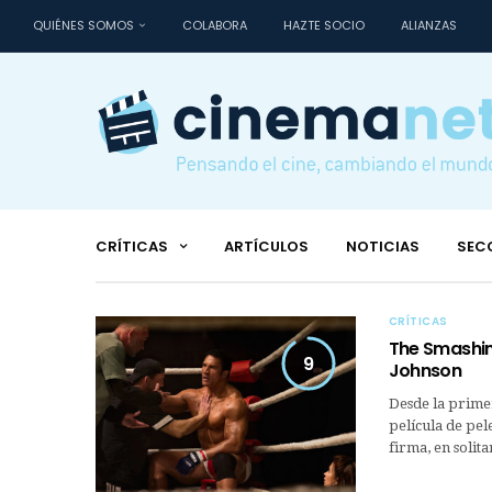
QUIÉNES SOMOS
COLABORA
HAZTE SOCIO
ALIANZAS
CRÍTICAS
ARTÍCULOS
NOTICIAS
SEC
CRÍTICAS
The Smashi
9
Johnson
Desde la primer
película de pel
firma, en solit