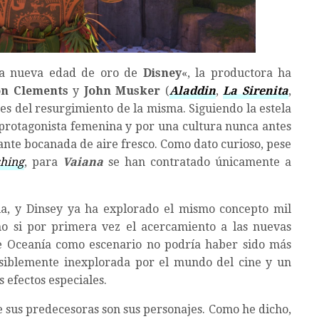
la nueva edad de oro de
Disney
«, la productora ha
n Clements
y
John Musker
(
Aladdin
,
La Sirenita
,
pes del resurgimiento de la misma. Siguiendo la estela
a protagonista femenina y por una cultura nunca antes
cante bocanada de aire fresco. Como dato curioso, pese
hing
, para
Vaiana
se han contratado únicamente a
ia, y Dinsey ya ha explorado el mismo concepto mil
mo si por primera vez el acercamiento a las nuevas
de Oceanía como escenario no podría haber sido más
siblemente inexplorada por el mundo del cine y un
 efectos especiales.
e sus predecesoras son sus personajes. Como he dicho,