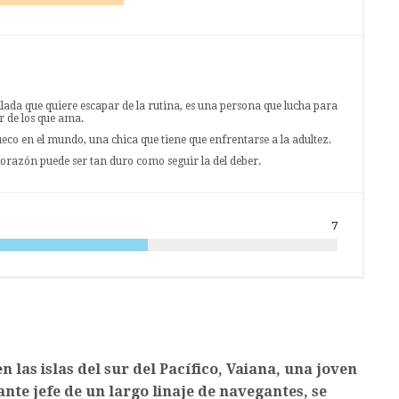
ilada que quiere escapar de la rutina, es una persona que lucha para
r de los que ama.
ueco en el mundo, una chica que tiene que enfrentarse a la adultez.
orazón puede ser tan duro como seguir la del deber.
7
 las islas del sur del Pacífico, Vaiana, una joven
nte jefe de un largo linaje de navegantes, se