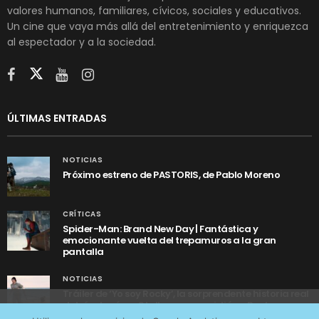
valores humanos, familiares, cívicos, sociales y educativos.
Un cine que vaya más allá del entretenimiento y enriquezca
al espectador y a la sociedad.
ÚLTIMAS ENTRADAS
NOTICIAS
Próximo estreno de PASTORIS, de Pablo Moreno
CRÍTICAS
Spider-Man: Brand New Day | Fantástica y
emocionante vuelta del trepamuros a la gran
pantalla
NOTICIAS
Tráiler de ‘Yo soy Rocky’, la sorprendente historia real
detrás de cómo Stallone se convirtió en Rocky
Utilizamos cookies anónimas de terceros para analizar el