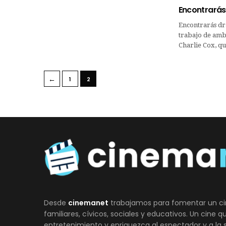
Encontrarás
Encontrarás dra
trabajo de ambi
Charlie Cox, q
←
1
2
Desde
cinemanet
trabajamos para fomentar un ci
familiares, cívicos, sociales y educativos. Un cine 
entretenimiento y enriquezca al espectador y a la 