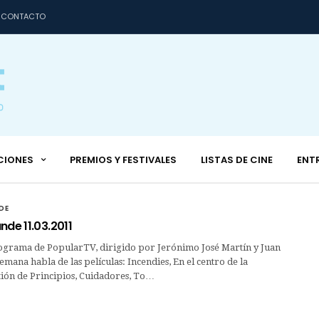
CONTACTO
CIONES
PREMIOS Y FESTIVALES
LISTAS DE CINE
ENT
DE
nde 11.03.2011
ograma de PopularTV, dirigido por Jerónimo José Martín y Juan
emana habla de las películas: Incendies, En el centro de la
tión de Principios, Cuidadores, To…