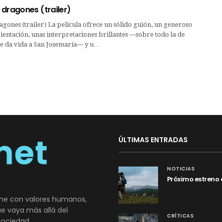
 dragones (trailer)
gones (trailer) La película ofrece un sólido guión, un generoso
entación, unas interpretaciones brillantes —sobre todo la de
ue da vida a San Josemaría— y u…
ÚLTIMAS ENTRADAS
NOTICIAS
Próximo estreno 
ne con valores humanos,
que vaya más allá del
CRÍTICAS
sociedad.