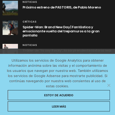
NOTICIAS
Próximo estreno de PASTORIS, de Pablo Moreno
CRÍTICAS
Spider-Man: Brand New Day | Fantástica y
emocionante vuelta del trepamuros a la gran
pantalla
NOTICIAS
Tráiler de ‘Yo soy Rocky’, la sorprendente historia real
detrás de cómo Stallone se convirtió en Rocky
Utilizamos cookies anónimas de terceros para analizar el
Utilizamos los servicios de Google Analytics para obtener
tráfico web que recibimos y conocer los servicios que
información anónima sobre las visitas y el comportamiento de
más os interesan. Puede cambiar las preferencias y
los usuarios que navegan por nuestra web. También utilizamos
obtener más información sobre las cookies que
los servicios de Google Adsense para mostrarte publicidad. Si
continúas navegando por nuestra web consientes al uso de
utilizamos en nuestra
Política de cookies
estas cookies.
AVISO LEGAL
CONTACTO
POLÍTICA DE COOKIES
Aceptar cookies
ESTOY DE ACUERDO
POLÍTICA DE PRIVACIDAD
© 2026 CinemaNet. Designed by
Prestigia
.
No permitir cookies
LEER MÁS