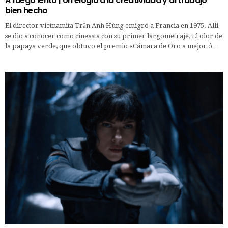
A fuego lento | Un elogio a la creatividad y al trabajo
bien hecho
El director vietnamita Trần Anh Hùng emigró a Francia en 1975. Allí
se dio a conocer como cineasta con su primer largometraje, El olor de
la papaya verde, que obtuvo el premio «Cámara de Oro a mejor ó…