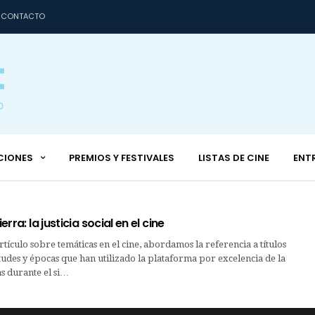
CONTACTO
CIONES
PREMIOS Y FESTIVALES
LISTAS DE CINE
ENT
ierra: la justicia social en el cine
rtículo sobre temáticas en el cine, abordamos la referencia a títulos
itudes y épocas que han utilizado la plataforma por excelencia de la
s durante el si…