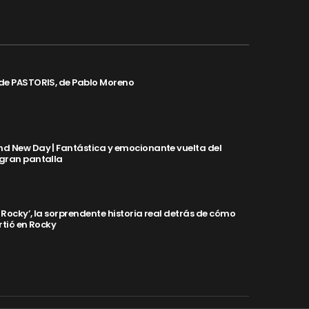
de PASTORIS, de Pablo Moreno
d New Day | Fantástica y emocionante vuelta del
 gran pantalla
y Rocky’, la sorprendente historia real detrás de cómo
rtió en Rocky