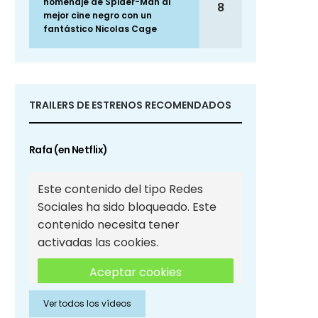
homenaje de Spider-Man al
8
mejor cine negro con un
fantástico Nicolas Cage
TRAILERS DE ESTRENOS RECOMENDADOS
Rafa (en Netflix)
Este contenido del tipo Redes
Sociales ha sido bloqueado. Este
contenido necesita tener
activadas las cookies.
Aceptar cookies
Ver todos los vídeos
Aceptar cookies de Redes
Sociales