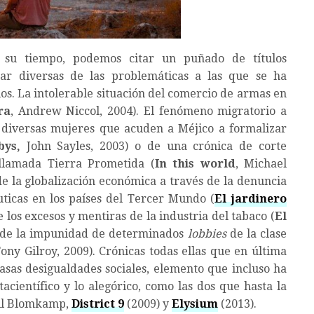
de su tiempo, podemos citar un puñado de títulos
ar diversas de las problemáticas a las que se ha
os. La intolerable situación del comercio de armas en
ra
, Andrew Niccol, 2004). El fenómeno migratorio a
 diversas mujeres que acuden a Méjico a formalizar
bys,
John Sayles, 2003) o de una crónica de corte
llamada Tierra Prometida (
In this world
, Michael
 la globalización económica a través de la denuncia
uticas en los países del Tercer Mundo (
El jardinero
e los excesos y mentiras de la industria del tabaco (
El
 de la impunidad de determinados
lobbies
de la clase
Tony Gilroy, 2009). Crónicas todas ellas que en última
asas desigualdades sociales, elemento que incluso ha
acientífico y lo alegórico, como las dos que hasta la
ill Blomkamp,
District 9
(2009) y
Elysium
(2013).