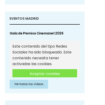
EVENTOS MADRID
Gala de Premios Cinemanet 2026
Este contenido del tipo Redes
Sociales ha sido bloqueado. Este
contenido necesita tener
activadas las cookies.
Aceptar cookies
Ver todos los vídeos
Aceptar cookies de Redes
Sociales