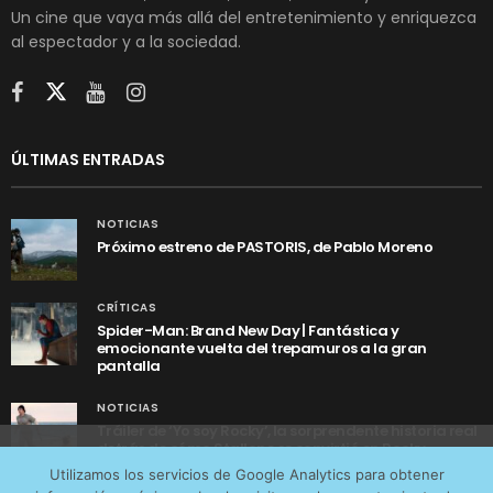
Un cine que vaya más allá del entretenimiento y enriquezca
al espectador y a la sociedad.
ÚLTIMAS ENTRADAS
NOTICIAS
Próximo estreno de PASTORIS, de Pablo Moreno
CRÍTICAS
Spider-Man: Brand New Day | Fantástica y
emocionante vuelta del trepamuros a la gran
pantalla
NOTICIAS
Tráiler de ‘Yo soy Rocky’, la sorprendente historia real
detrás de cómo Stallone se convirtió en Rocky
Utilizamos cookies anónimas de terceros para analizar el
Utilizamos los servicios de Google Analytics para obtener
tráfico web que recibimos y conocer los servicios que