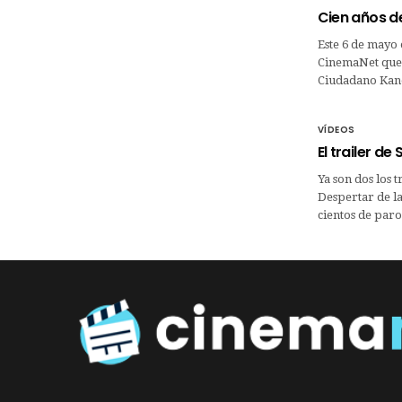
Cien años d
Este 6 de mayo 
CinemaNet quer
Ciudadano Kan
VÍDEOS
El trailer de
Ya son dos los 
Despertar de la
cientos de parod