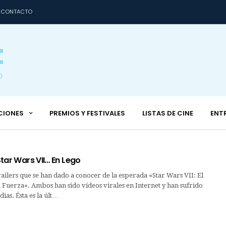
CONTACTO
CIONES
PREMIOS Y FESTIVALES
LISTAS DE CINE
ENT
 Star Wars VII… En Lego
trailers que se han dado a conocer de la esperada «Star Wars VII: El
 Fuerza«. Ambos han sido vídeos virales en Internet y han sufrido
ias. Ésta es la últ…