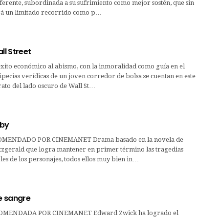
ferente, subordinada a su sufrimiento como mejor sostén, que sin
á un limitado recorrido como p…
ll Street
ito económico al abismo, con la inmoralidad como guía en el
ipecias verídicas de un joven corredor de bolsa se cuentan en este
ato del lado oscuro de Wall St…
sby
MENDADO POR CINEMANET Drama basado en la novela de
itzgerald que logra mantener en primer término las tragedias
les de los personajes, todos ellos muy bien in…
e sangre
OMENDADA POR CINEMANET Edward Zwick ha logrado el