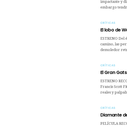
impactante y di
embargo tendr
CRÍTICAS
El lobo de Wa
ESTRENO Del éx
camino, las per
demoledor retr
CRÍTICAS
El Gran Gat
ESTRENO RECO
Francis Scott F
reales y palpab
CRÍTICAS
Diamante d
PELÍCULA REC