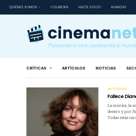
QUIÉNES SOMOS
COLABORA
HAZTE SOCIO
ALIANZAS
CRÍTICAS
ARTÍCULOS
NOTICIAS
SEC
ARTÍCULOS
Fallece Dian
La sonrisa, la a
dentro y por f
Todas estas ca