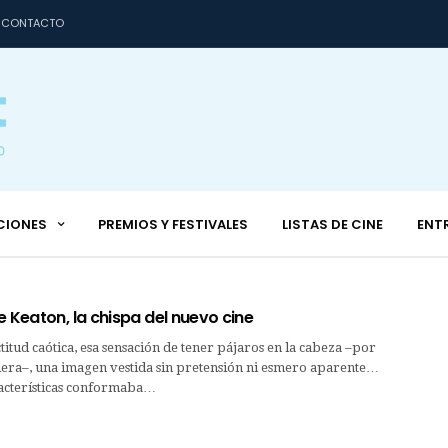
CONTACTO
CIONES
PREMIOS Y FESTIVALES
LISTAS DE CINE
ENT
e Keaton, la chispa del nuevo cine
ctitud caótica, esa sensación de tener pájaros en la cabeza –por
uera–, una imagen vestida sin pretensión ni esmero aparente…
racterísticas conformaba…