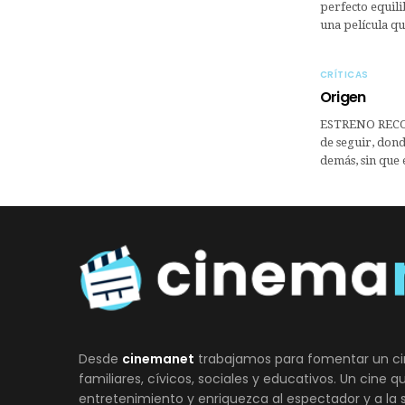
perfecto equili
una película qu
CRÍTICAS
Origen
ESTRENO RECOM
de seguir, don
demás, sin que 
Desde
cinemanet
trabajamos para fomentar un ci
familiares, cívicos, sociales y educativos. Un cine 
entretenimiento y enriquezca al espectador y a la 