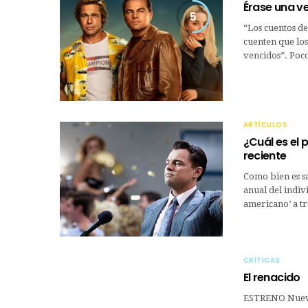
Érase una v
5
“Los cuentos de
cuenten que los
vencidos”. Poc
ARTÍCULOS
¿Cuál es el 
reciente
Como bien es sa
anual del indiv
americano’ a t
CRÍTICAS
El renacido
ESTRENO Nuevo 