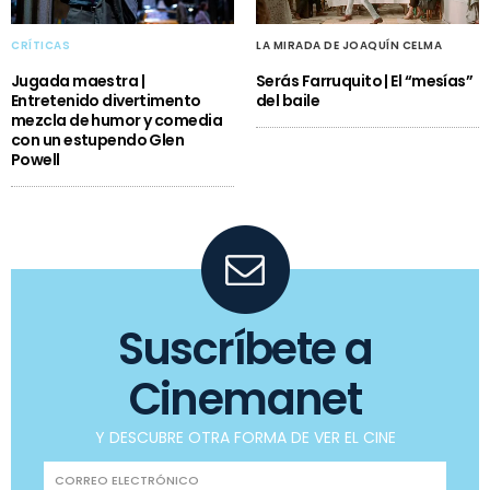
CRÍTICAS
LA MIRADA DE JOAQUÍN CELMA
Jugada maestra |
Serás Farruquito | El “mesías”
Entretenido divertimento
del baile
mezcla de humor y comedia
con un estupendo Glen
Powell
Suscríbete a
Cinemanet
Y DESCUBRE OTRA FORMA DE VER EL CINE