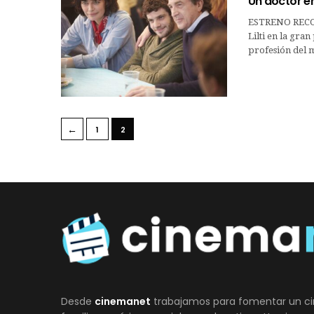
Un doctor e
ESTRENO RECO
Lilti en la gran
profesión del m
←
1
2
Desde
cinemanet
trabajamos para fomentar un ci