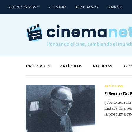
QUIÉNES SOMOS
COLABORA
HAZTE SOCIO
ALIANZAS
CRÍTICAS
ARTÍCULOS
NOTICIAS
SEC
ARTÍCULOS
El Beato Dr.
¿Cómo acercar a
imitar? Una per
la pregunta qu