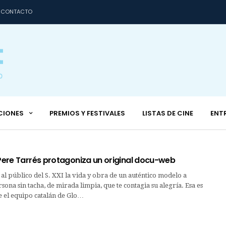
CONTACTO
CIONES
PREMIOS Y FESTIVALES
LISTAS DE CINE
ENT
 Pere Tarrés protagoniza un original docu-web
l público del S. XXI la vida y obra de un auténtico modelo a
sona sin tacha, de mirada limpia, que te contagia su alegría. Esa es
e el equipo catalán de Glo…