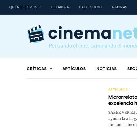
QUIÉNES SOMOS
COLABORA
HAZTE SOCIO
ALIANZAS
CRÍTICAS
ARTÍCULOS
NOTICIAS
SEC
ARTÍCULOS
Microrrelato
excelencia
SABER VER Educa
ayudarla a lleg
limitada e inco