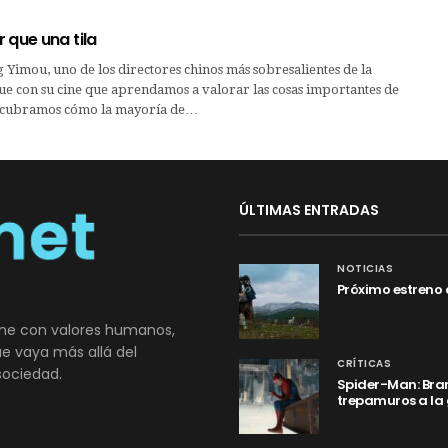
 que una tila
Yimou, uno de los directores chinos más sobresalientes de la
gue con su cine que aprendamos a valorar las cosas importantes de
escubramos cómo la mayoría de…
ÚLTIMAS ENTRADAS
NOTICIAS
Próximo estreno 
ne con valores humanos,
que vaya más allá del
CRÍTICAS
sociedad.
Spider-Man: Bran
trepamuros a la