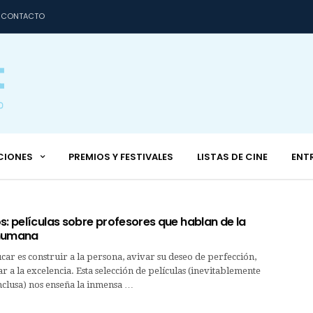
CONTACTO
CIONES
PREMIOS Y FESTIVALES
LISTAS DE CINE
ENT
s: películas sobre profesores que hablan de la
 humana
r es construir a la persona, avivar su deseo de perfección,
ar a la excelencia. Esta selección de películas (inevitablemente
nclusa) nos enseña la inmensa …