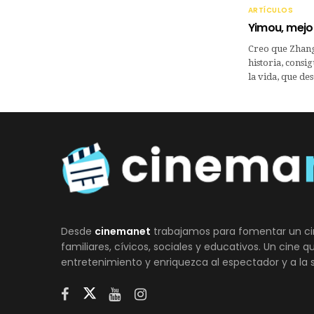
ARTÍCULOS
Yimou, mejor
Creo que Zhang 
historia, consi
la vida, que d
Desde
cinemanet
trabajamos para fomentar un ci
familiares, cívicos, sociales y educativos. Un cine 
entretenimiento y enriquezca al espectador y a la 