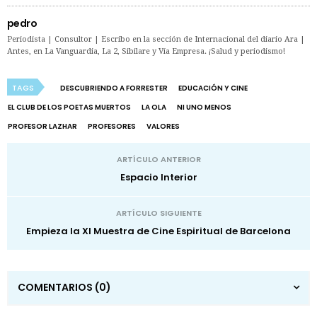
pedro
Periodista | Consultor | Escribo en la sección de Internacional del diario Ara |
Antes, en La Vanguardia, La 2, Sibilare y Vía Empresa. ¡Salud y periodismo!
TAGS
DESCUBRIENDO A FORRESTER
EDUCACIÓN Y CINE
EL CLUB DE LOS POETAS MUERTOS
LA OLA
NI UNO MENOS
PROFESOR LAZHAR
PROFESORES
VALORES
ARTÍCULO ANTERIOR
Espacio Interior
ARTÍCULO SIGUIENTE
Empieza la XI Muestra de Cine Espiritual de Barcelona
COMENTARIOS
(0)