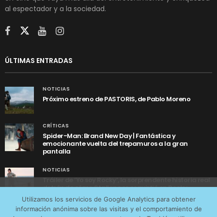
al espectador y a la sociedad.
ÚLTIMAS ENTRADAS
NOTICIAS
Próximo estreno de PASTORIS, de Pablo Moreno
CRÍTICAS
Spider-Man: Brand New Day | Fantástica y
emocionante vuelta del trepamuros a la gran
pantalla
NOTICIAS
Tráiler de ‘Yo soy Rocky’, la sorprendente historia real
detrás de cómo Stallone se convirtió en Rocky
Utilizamos cookies anónimas de terceros para analizar el
Utilizamos los servicios de Google Analytics para obtener
tráfico web que recibimos y conocer los servicios que
información anónima sobre las visitas y el comportamiento de
más os interesan. Puede cambiar las preferencias y