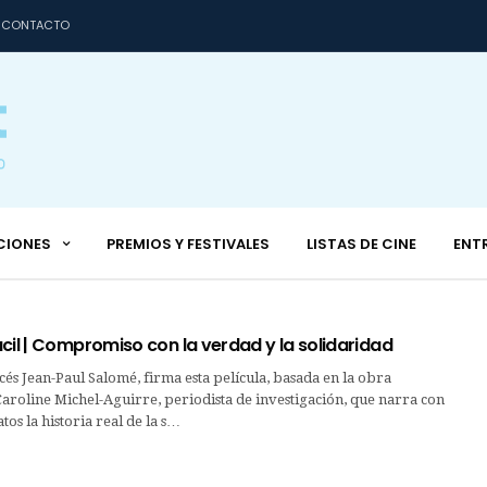
CONTACTO
CIONES
PREMIOS Y FESTIVALES
LISTAS DE CINE
ENT
cil | Compromiso con la verdad y la solidaridad
ncés Jean-Paul Salomé, firma esta película, basada en la obra
roline Michel-Aguirre, periodista de investigación, que narra con
tos la historia real de la s…