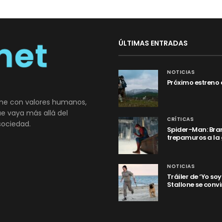
ÚLTIMAS ENTRADAS
NOTICIAS
Próximo estreno 
ne con valores humanos,
que vaya más allá del
CRÍTICAS
sociedad.
Spider-Man: Bran
trepamuros a la
NOTICIAS
Tráiler de ‘Yo so
Stallone se convi