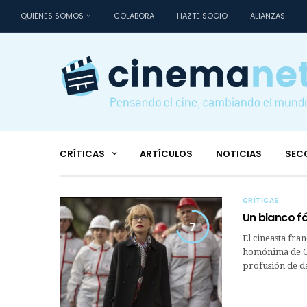
QUIÉNES SOMOS
COLABORA
HAZTE SOCIO
ALIANZAS
CRÍTICAS
ARTÍCULOS
NOTICIAS
SEC
CRÍTICAS
Un blanco fá
7
El cineasta fra
homónima de Ca
profusión de da