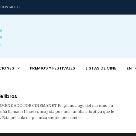
CONTACTO
CIONES
PREMIOS Y FESTIVALES
LISTAS DE CINE
ENT
e libros
MENDADO POR CINEMANET En pleno auge del nazismo en
iña llamada Liesel es acogida por una familia adoptiva que le
. Esta película de premisa simple pero entret…