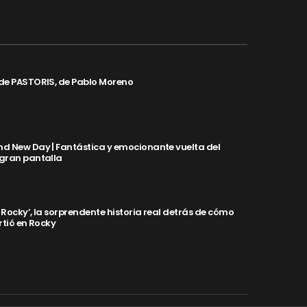
de PASTORIS, de Pablo Moreno
d New Day | Fantástica y emocionante vuelta del
 gran pantalla
y Rocky’, la sorprendente historia real detrás de cómo
rtió en Rocky