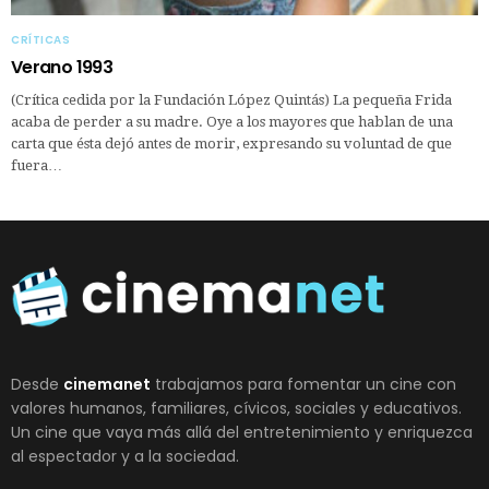
CRÍTICAS
Verano 1993
(Crítica cedida por la Fundación López Quintás) La pequeña Frida
acaba de perder a su madre. Oye a los mayores que hablan de una
carta que ésta dejó antes de morir, expresando su voluntad de que
fuera…
Desde
cinemanet
trabajamos para fomentar un cine con
valores humanos, familiares, cívicos, sociales y educativos.
Un cine que vaya más allá del entretenimiento y enriquezca
al espectador y a la sociedad.