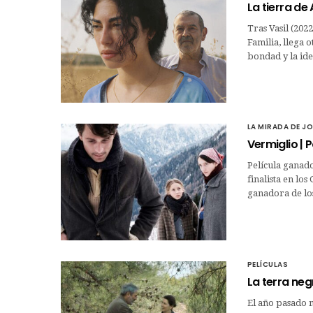
La tierra de 
Tras Vasil (202
Familia, llega 
bondad y la ide
LA MIRADA DE J
Vermiglio | P
Película ganad
finalista en lo
ganadora de los
PELÍCULAS
La terra negr
El año pasado n