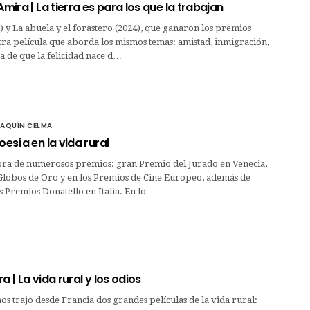
Amira | La tierra es para los que la trabajan
2) y La abuela y el forastero (2024), que ganaron los premios
otra película que aborda los mismos temas: amistad, inmigración,
a de que la felicidad nace d…
OAQUÍN CELMA
oesía en la vida rural
ora de numerosos premios: gran Premio del Jurado en Venecia,
s Globos de Oro y en los Premios de Cine Europeo, además de
 Premios Donatello en Italia. En lo…
a | La vida rural y los odios
os trajo desde Francia dos grandes películas de la vida rural: