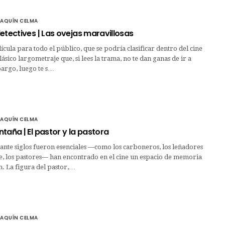
OAQUÍN CELMA
etectives | Las ovejas maravillosas
ícula para todo el público, que se podría clasificar dentro del cine
clásico largometraje que, si lees la trama, no te dan ganas de ir a
bargo, luego te s…
OAQUÍN CELMA
taña | El pastor y la pastora
ante siglos fueron esenciales —como los carboneros, los leñadores
e, los pastores— han encontrado en el cine un espacio de memoria
n. La figura del pastor,…
OAQUÍN CELMA