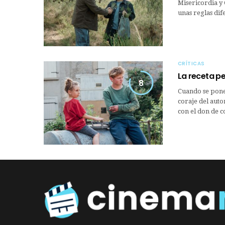
Misericordia y 
unas reglas dif
CRÍTICAS
La receta pe
8
Cuando se pone 
coraje del auto
con el don de c