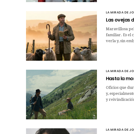
LA MIRADA DE J
Las ovejas d
Maravillosa pel
familiar. Es el 
verla y, sin em
LA MIRADA DE J
Hasta la mon
Oficios que dur
y, especialment
y reivindicació
LA MIRADA DE J