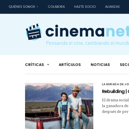
QUIÉNES SOMOS
COLABORA
HAZTE SOCIO
ALIANZAS
CRÍTICAS
ARTÍCULOS
NOTICIAS
SEC
LA MIRADA DE J
Rebuilding |
El drama social
la ganadora de
después de per