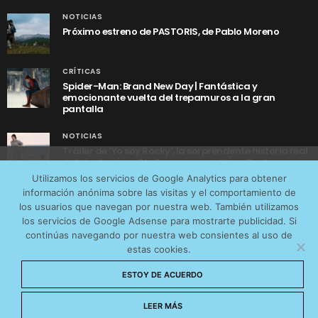
NOTICIAS
Próximo estreno de PASTORIS, de Pablo Moreno
CRÍTICAS
Spider-Man: Brand New Day | Fantástica y
emocionante vuelta del trepamuros a la gran
pantalla
NOTICIAS
Tráiler de ‘Yo soy Rocky’, la sorprendente historia real
detrás de cómo Stallone se convirtió en Rocky
Utilizamos cookies anónimas de terceros para analizar el
Utilizamos los servicios de Google Analytics para obtener
tráfico web que recibimos y conocer los servicios que
información anónima sobre las visitas y el comportamiento de
más os interesan. Puede cambiar las preferencias y
los usuarios que navegan por nuestra web. También utilizamos
obtener más información sobre las cookies que
los servicios de Google Adsense para mostrarte publicidad. Si
continúas navegando por nuestra web consientes al uso de
utilizamos en nuestra
Política de cookies
estas cookies.
AVISO LEGAL
CONTACTO
POLÍTICA DE COOKIES
Aceptar cookies
ESTOY DE ACUERDO
POLÍTICA DE PRIVACIDAD
© 2026 CinemaNet. Designed by
Prestigia
.
No permitir cookies
LEER MÁS