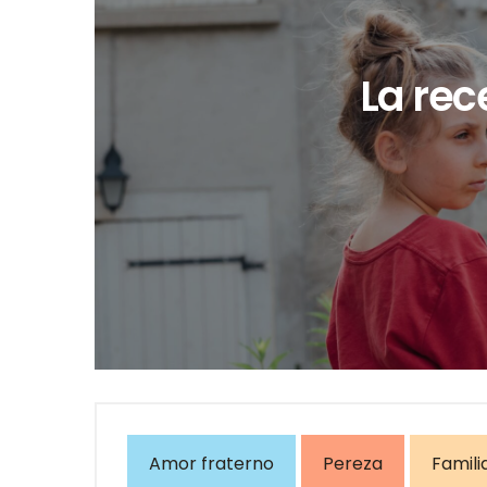
La rec
Amor fraterno
Pereza
Famili