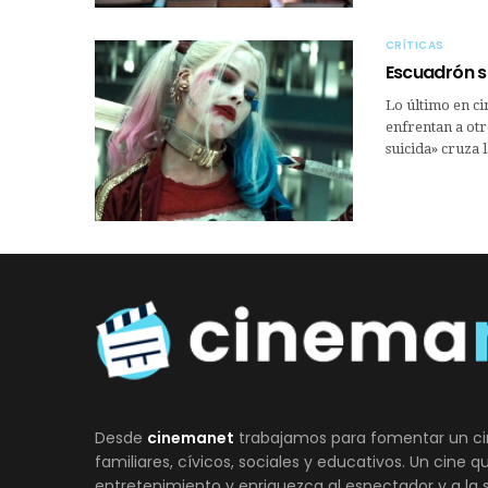
CRÍTICAS
Escuadrón s
Lo último en ci
enfrentan a ot
suicida» cruza 
Desde
cinemanet
trabajamos para fomentar un ci
familiares, cívicos, sociales y educativos. Un cine 
entretenimiento y enriquezca al espectador y a la 