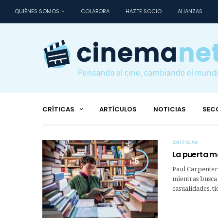
QUIÉNES SOMOS
COLABORA
HAZTE SOCIO
ALIANZAS
CRÍTICAS
ARTÍCULOS
NOTICIAS
SEC
CRÍTICAS
La puerta m
5
Paul Carpenter
mientras busca
casualidades, t