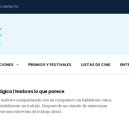
CONTACTO
CIONES
PREMIOS Y FESTIVALES
LISTAS DE CINE
ENT
ágica | Nada es lo que parece
 malvive compartiendo con un compañero un habitáculo cutre,
 inútilmente un trabajo. Después de un cúmulo de misteriosas
iene una entrevista de trabajo absol…