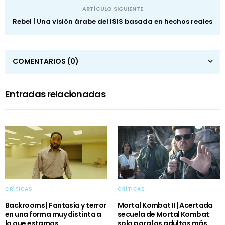
ARTÍCULO SIGUIENTE
Rebel | Una visión árabe del ISIS basada en hechos reales
COMENTARIOS
(0)
Entradas relacionadas
CRÍTICAS
CRÍTICAS
Backrooms | Fantasía y terror
Mortal Kombat II | Acertada
en una forma muy distinta a
secuela de Mortal Kombat
lo que estamos
solo para los adultos más