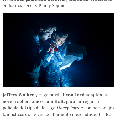
en los dos héroes, Paul y Sophie.
Jeffrey Walker
y el guionista
Leon Ford
adaptan la
novela del británico
Tom Holt
, para entregar una
película del tipo de la saga
Harry Potter
, con personajes
fantásticos que viven ocultamente mezclados entre los