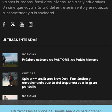
valores humanos, familiares, cívicos, sociales y educativos.
Un cine que vaya más allá del entretenimiento y enriquezca
al espectador y a la sociedad.
ÚLTIMAS ENTRADAS
NOTICIAS
Próximo estreno de PASTORIS, de Pablo Moreno
CRÍTICAS
Spider-Man: Brand New Day | Fantástica y
emocionante vuelta del trepamuros a la gran
pantalla
NOTICIAS
Tráiler de ‘Yo soy Rocky’, la sorprendente historia real
detrás de cómo Stallone se convirtió en Rocky
Utilizamos cookies anónimas de terceros para analizar el
Utilizamos los servicios de Google Analytics para obtener