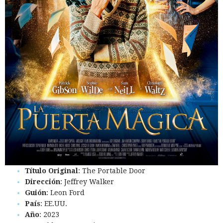
Título Original
: The Portable Door
Dirección
: Jeffrey Walker
Guión
: Leon Ford
País
: EE.UU.
Año
: 2023