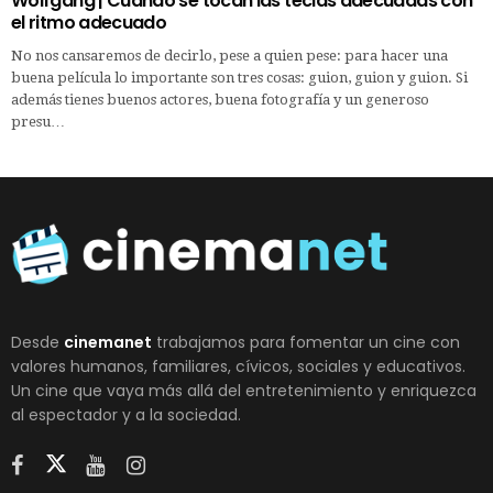
Wolfgang | Cuando se tocan las teclas adecuadas con
el ritmo adecuado
No nos cansaremos de decirlo, pese a quien pese: para hacer una
buena película lo importante son tres cosas: guion, guion y guion. Si
además tienes buenos actores, buena fotografía y un generoso
presu…
Desde
cinemanet
trabajamos para fomentar un cine con
valores humanos, familiares, cívicos, sociales y educativos.
Un cine que vaya más allá del entretenimiento y enriquezca
al espectador y a la sociedad.