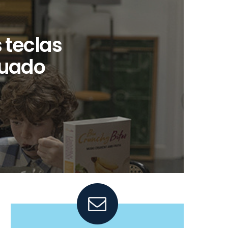
 teclas
cuado