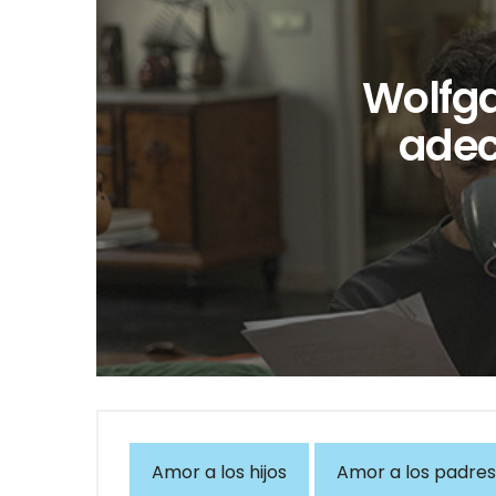
Wolfga
adec
Amor a los hijos
Amor a los padres