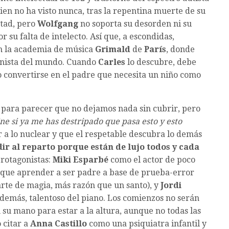
uien no ha visto nunca, tras la repentina muerte de su
ntad, pero
Wolfgang
no soporta su desorden ni su
 su falta de intelecto. Así que, a escondidas,
en la academia de música
Grimald
de
París
, donde
ianista del mundo. Cuando
Carles
lo descubre, debe
o convertirse en el padre que necesita un niño como
 para parecer que no dejamos nada sin cubrir, pero
ine si ya me has destripado que pasa esto y esto
r a lo nuclear y que el respetable descubra lo demás
ir al reparto porque están de lujo todos y cada
protagonistas:
Miki Esparbé
como el actor de poco
 que aprender a ser padre a base de prueba-error
arte de magia, más razón que un santo), y
Jordi
además, talentoso del piano. Los comienzos no serán
n su mano para estar a la altura, aunque no todas las
o citar a
Anna Castillo
como una psiquiatra infantil y