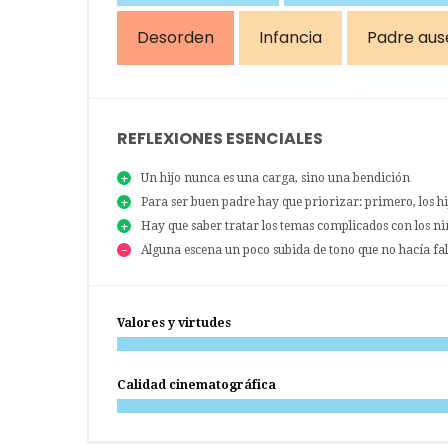
Desorden
Infancia
Padre aus
REFLEXIONES ESENCIALES
Un hijo nunca es una carga, sino una bendición
Para ser buen padre hay que priorizar: primero, los hi
Hay que saber tratar los temas complicados con los niñ
Alguna escena un poco subida de tono que no hacía fal
Valores y virtudes
Calidad cinematográfica