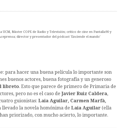
 UCM, Máster COPE de Radio y Televisión; crítico de cine en Pantalla90 y
Aceprensa; director y presentador del pódcast 'Enciende el mando'
e: para hacer una buena película lo importante son
enes buenos actores, buena fotografía y un generoso
l libreto
. Esto que parece de primero de Primaria de
ctores, pero no es el caso de
Javier Ruiz Caldera
,
cuatro guionistas:
Laia Aguilar, Carmen Marfà,
an llevado la novela homónima de
Laia Aguilar
(ella
 han priorizado, con mucho acierto, lo importante.