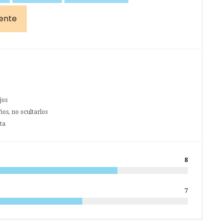
ente
jos
os, no ocultarlos
ta
8
7