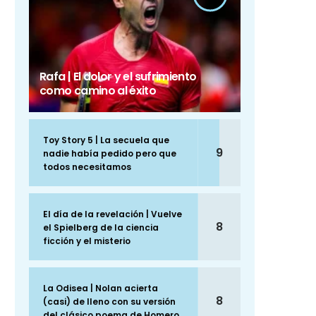
Rafa | El dolor y el sufrimiento
como camino al éxito
Toy Story 5 | La secuela que
9
nadie había pedido pero que
todos necesitamos
El día de la revelación | Vuelve
8
el Spielberg de la ciencia
ficción y el misterio
La Odisea | Nolan acierta
8
(casi) de lleno con su versión
del clásico poema de Homero