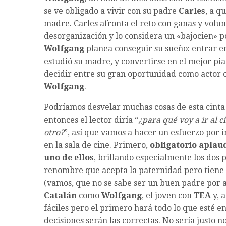
se ve obligado a vivir con su padre
Carles
, a q
madre. Carles afronta el reto con ganas y volu
desorganización y lo considera un «bajocien» por
Wolfgang
planea conseguir su sueño: entrar 
estudió su madre, y convertirse en el mejor p
decidir entre su gran oportunidad como actor 
Wolfgang
.
Podríamos desvelar muchas cosas de esta cinta
entonces el lector diría “
¿para qué voy a ir al c
otro?
”, así que vamos a hacer un esfuerzo por i
en la sala de cine. Primero,
obligatorio aplaud
uno de ellos
, brillando especialmente los dos 
renombre que acepta la paternidad pero tiene
(vamos, que no se sabe ser un buen padre por 
Catalán
como
Wolfgang
, el joven con
TEA
y, 
fáciles pero el primero hará todo lo que esté e
decisiones serán las correctas. No sería justo n