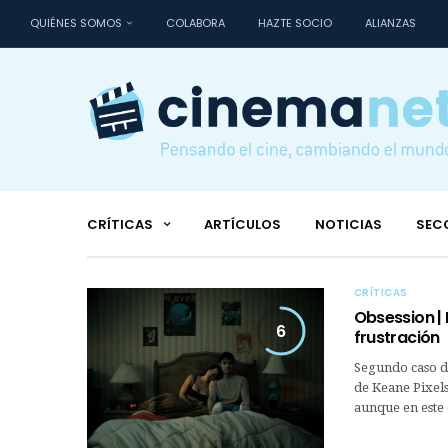
QUIÉNES SOMOS
COLABORA
HAZTE SOCIO
ALIANZAS
CRÍTICAS
ARTÍCULOS
NOTICIAS
SEC
CRÍTICAS
Obsession | 
6
frustración
Segundo caso de
de Keane Pixel
aunque en este 