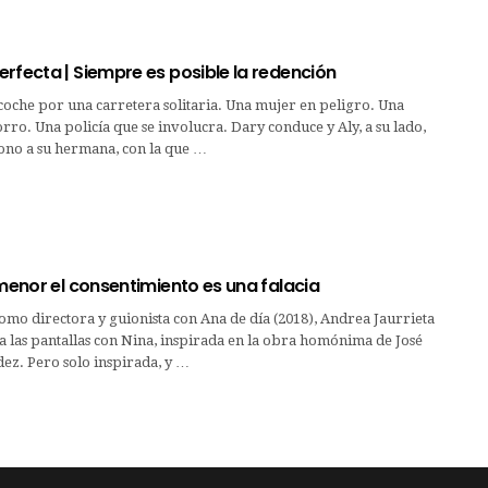
rfecta | Siempre es posible la redención
oche por una carretera solitaria. Una mujer en peligro. Una
rro. Una policía que se involucra. Dary conduce y Aly, a su lado,
fono a su hermana, con la que …
 menor el consentimiento es una falacia
omo directora y guionista con Ana de día (2018), Andrea Jaurrieta
a las pantallas con Nina, inspirada en la obra homónima de José
z. Pero solo inspirada, y …