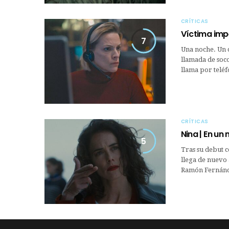
CRÍTICAS
Víctima impe
7
Una noche. Un c
llamada de soco
llama por telé
CRÍTICAS
Nina | En un
5
Tras su debut c
llega de nuevo 
Ramón Fernánde