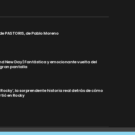
de PASTORIS, de Pablo Moreno
d New Day | Fantástica y emocionante vuelta del
 gran pantalla
y Rocky’, la sorprendente historia real detrás de cómo
rtió en Rocky