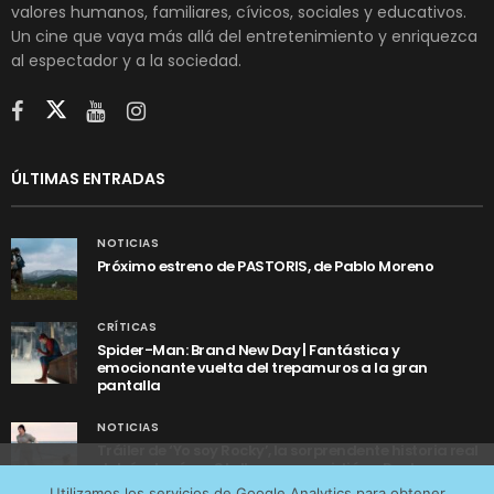
valores humanos, familiares, cívicos, sociales y educativos.
Un cine que vaya más allá del entretenimiento y enriquezca
al espectador y a la sociedad.
ÚLTIMAS ENTRADAS
NOTICIAS
Próximo estreno de PASTORIS, de Pablo Moreno
CRÍTICAS
Spider-Man: Brand New Day | Fantástica y
emocionante vuelta del trepamuros a la gran
pantalla
NOTICIAS
Tráiler de ‘Yo soy Rocky’, la sorprendente historia real
detrás de cómo Stallone se convirtió en Rocky
Utilizamos cookies anónimas de terceros para analizar el
Utilizamos los servicios de Google Analytics para obtener