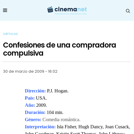
CRÍTICAS
Confesiones de una compradora
compulsiva
30 de marzo de 2009 - 16:02
Dirección:
P.J. Hogan.
País:
USA.
Año:
2009.
Duración:
104 min.
Género:
Comedia romántica.
Interpretación:
Isla Fisher, Hugh Dancy, Joan Cusack,
John Goodman, Kristin Scott Thomas, John Lithgow,