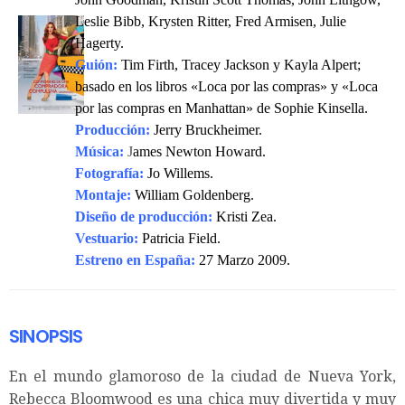
Leslie Bibb, Krysten Ritter, Fred Armisen, Julie
Hagerty.
Guión:
Tim Firth, Tracey Jackson y Kayla Alpert;
basado en los libros «Loca por las compras» y «Loca
por las compras en Manhattan» de Sophie Kinsella.
Producción:
Jerry Bruckheimer.
Música:
J
ames Newton Howard.
Fotografía:
Jo Willems.
Montaje:
William Goldenberg.
Diseño de producción:
Kristi Zea.
Vestuario:
Patricia Field.
Estreno en España:
27 Marzo 2009.
SINOPSIS
En el mundo glamoroso de la ciudad de Nueva York,
Rebecca Bloomwood es una chica muy divertida y muy