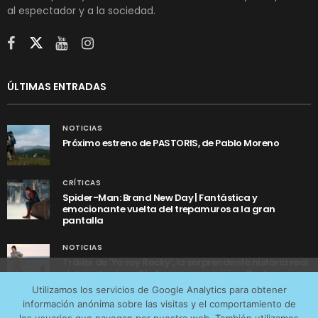
al espectador y a la sociedad.
ÚLTIMAS ENTRADAS
NOTICIAS
Próximo estreno de PASTORIS, de Pablo Moreno
CRÍTICAS
Spider-Man: Brand New Day | Fantástica y
emocionante vuelta del trepamuros a la gran
pantalla
NOTICIAS
Tráiler de ‘Yo soy Rocky’, la sorprendente historia real
detrás de cómo Stallone se convirtió en Rocky
Utilizamos cookies anónimas de terceros para analizar el
Utilizamos los servicios de Google Analytics para obtener
tráfico web que recibimos y conocer los servicios que
información anónima sobre las visitas y el comportamiento de
más os interesan. Puede cambiar las preferencias y