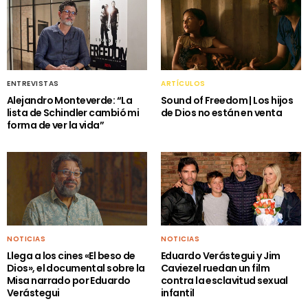
ENTREVISTAS
ARTÍCULOS
Alejandro Monteverde: “La
Sound of Freedom | Los hijos
lista de Schindler cambió mi
de Dios no están en venta
forma de ver la vida”
NOTICIAS
NOTICIAS
Llega a los cines «El beso de
Eduardo Verástegui y Jim
Dios», el documental sobre la
Caviezel ruedan un film
Misa narrado por Eduardo
contra la esclavitud sexual
Verástegui
infantil