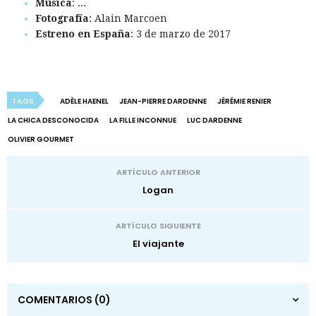
Música
: ...
Fotografía
: Alain Marcoen
Estreno en España
: 3 de marzo de 2017
TAGS
ADÈLE HAENEL
JEAN-PIERRE DARDENNE
JÉRÉMIE RENIER
LA CHICA DESCONOCIDA
LA FILLE INCONNUE
LUC DARDENNE
OLIVIER GOURMET
ARTÍCULO ANTERIOR
Logan
ARTÍCULO SIGUIENTE
El viajante
COMENTARIOS
(0)