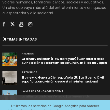
valores humanos, familiares, cívicos, sociales y educativos.
Un cine que vaya más allá del entretenimiento y enriquezca
al espectador y a la sociedad.
ÚLTIMAS ENTRADAS
PREMIOS
Ordinary children (How dare you!) | Ganadora de la
50.ª edición de los Premios de Cine Católico de Japón
ARTÍCULOS
El cine y la Guerra Civil española (5) | La Guerra Civil
española: una visión desde el cine internacional
LA MIRADA DE JOAQUÍN CELMA
La última ronda en Venecia | La buena vida
Utilizamos cookies anónimas de terceros para analizar el
Utilizamos los servicios de Google Analytics para obtener
tráfico web que recibimos y conocer los servicios que