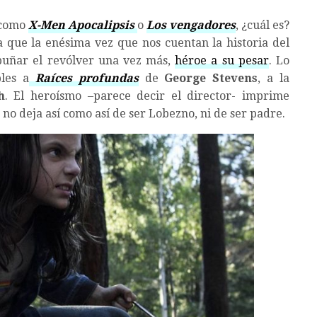
s como
X-Men Apocalipsis
o
Los vengadores
, ¿cuál es?
a que la enésima vez que nos cuentan la historia del
mpuñar el revólver una vez más,
héroe a su pesar
. Lo
ples a
Raíces profundas
de
George Stevens
, a la
h
. El heroísmo –parece decir el director- imprime
 no deja así como así de ser Lobezno, ni de ser padre.