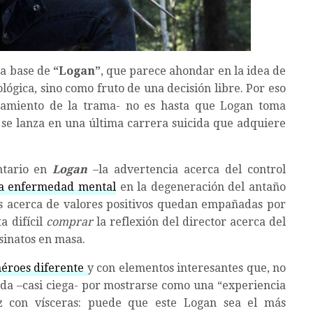
ca base de
“Logan”
, que parece ahondar en la idea de
ógica, sino como fruto de una decisión libre. Por eso
amiento de la trama- no es hasta que Logan toma
 se lanza en una última carrera suicida que adquiere
ntario en
Logan
–la advertencia acerca del control
la enfermedad mental
en la degeneración del antaño
nes acerca de valores positivos quedan empañadas por
a difícil
comprar
la reflexión del director acerca del
sinatos en masa.
héroes diferente
y con elementos interesantes que, no
ida –casi ciega- por mostrarse como una “experiencia
ez con vísceras: puede que este Logan sea el más