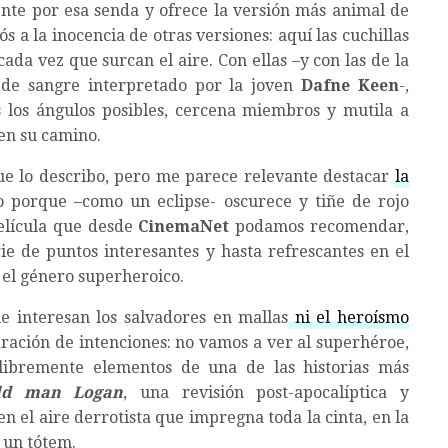
nte por esa senda y ofrece la versión más animal de
iós a la inocencia de otras versiones: aquí las cuchillas
ada vez que surcan el aire. Con ellas –y con las de la
 de sangre interpretado por la joven
Dafne Keen
-,
 los ángulos posibles, cercena miembros y mutila a
en su camino.
e lo describo, pero me parece relevante destacar
la
o porque –como un eclipse- oscurece y tiñe de rojo
película que desde
CinemaNet
podamos recomendar,
e de puntos interesantes y hasta refrescantes en el
el género superheroico.
e interesan los salvadores en mallas
ni el heroísmo
claración de intenciones: no vamos a ver al superhéroe,
ibremente elementos de una de las historias más
ld man Logan
, una revisión post-apocalíptica y
n el aire derrotista que impregna toda la cinta, en la
 un tótem.