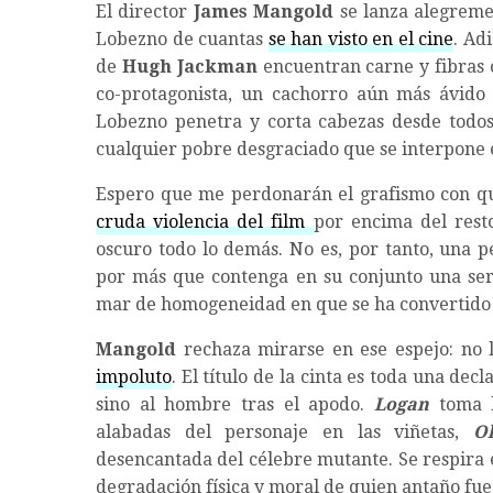
El director
James Mangold
se lanza alegreme
Lobezno de cuantas
se han visto en el cine
. Ad
de
Hugh Jackman
encuentran carne y fibras c
co-protagonista, un cachorro aún más ávido
Lobezno penetra y corta cabezas desde todos
cualquier pobre desgraciado que se interpone 
Espero que me perdonarán el grafismo con qu
cruda violencia del film
por encima del rest
oscuro todo lo demás. No es, por tanto, una 
por más que contenga en su conjunto una seri
mar de homogeneidad en que se ha convertido 
Mangold
rechaza mirarse en ese espejo: no l
impoluto
. El título de la cinta es toda una de
sino al hombre tras el apodo.
Logan
toma l
alabadas del personaje en las viñetas,
O
desencantada del célebre mutante. Se respira e
degradación física y moral de quien antaño fue