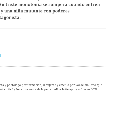
 Su triste monotonía se romperá cuando entren
 y una niña mutante con poderes
tagonista.
e
ta y politólogo por formación, dibujante y cinéfilo por vocación. Creo que
ta difícil y loca: por eso vale la pena dedicarle tiempo y esfuerzo. VTR.