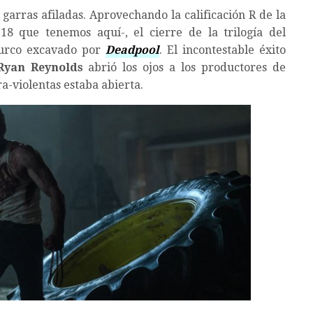
 garras afiladas. Aprovechando la calificación R de la
18 que tenemos aquí-, el cierre de la trilogía del
surco excavado por
Deadpool
. El incontestable éxito
Ryan Reynolds
abrió los ojos a los productores de
ra-violentas estaba abierta.