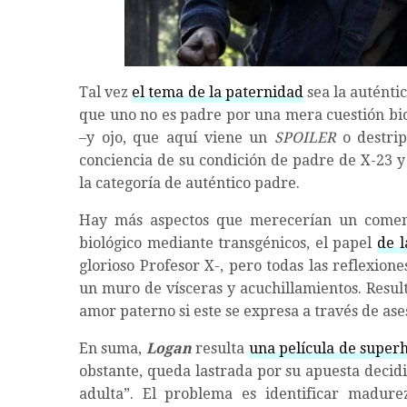
Tal vez
el tema de la paternidad
sea la auténti
que uno no es padre por una mera cuestión biol
–y ojo, que aquí viene un
SPOILER
o destrip
conciencia de su condición de padre de X-23 y
la categoría de auténtico padre.
Hay más aspectos que merecerían un come
biológico mediante transgénicos, el papel
de 
glorioso Profesor X-, pero todas las reflexio
un muro de vísceras y acuchillamientos. Result
amor paterno si este se expresa a través de ase
En suma,
Logan
resulta
una película de super
obstante, queda lastrada por su apuesta decid
adulta”. El problema es identificar madur