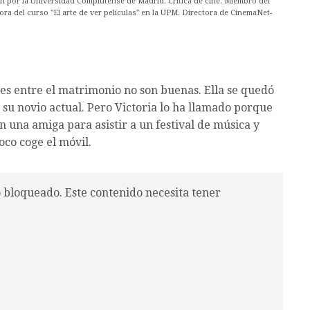
ón por la Universidad Complutense de Madrid. Crítica de cine. Miembro del
ora del curso "El arte de ver películas" en la UPM. Directora de CinemaNet-
nes entre el matrimonio no son buenas. Ella se quedó
s, su novio actual. Pero Victoria lo ha llamado porque
n una amiga para asistir a un festival de música y
oco coge el móvil.
o bloqueado. Este contenido necesita tener