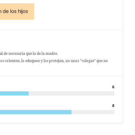
de los hijos
al de necesaria que la de la madre.
los orienten, lo eduquen y los protejan, no unos “colegas” que no
6
8