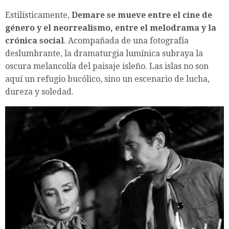
Estilísticamente,
Demare
se mueve entre el cine de
género y el neorrealismo, entre el melodrama y la
crónica social
. Acompañada de una fotografía
deslumbrante, la dramaturgia lumínica subraya la
oscura melancolía del paisaje isleño. Las islas no son
aquí un refugio bucólico, sino un escenario de lucha,
dureza y soledad.