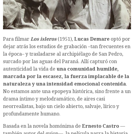
Para filmar
Los isleros
(1951),
Lucas Demare
optó por
dejar atrás los estudios de grabación –tan frecuentes en
la época– y trasladarse al archipiélago de San Pedro,
surcado por las aguas del Paraná. Allí capturó con
autenticidad la vida de
una comunidad humilde,
marcada por la escasez, la fuerza implacable de la
naturaleza y una intensidad emocional contenida
.
No estamos ante una epopeya histórica, sino frente a un
drama íntimo y melodramático, de aires casi
neorrealistas, bajo un cielo abierto, salvaje, lírico y
profundamente humano.
Basada en la novela homónima de
Ernesto Castro
—
también autor del guion—, la película narra la historia