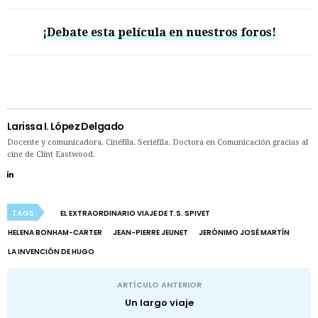
¡Debate esta película en nuestros foros!
Larissa I. López Delgado
Docente y comunicadora. Cinéfila. Seriéfila. Doctora en Comunicación gracias al
cine de Clint Eastwood.
TAGS
EL EXTRAORDINARIO VIAJE DE T.S. SPIVET
HELENA BONHAM-CARTER
JEAN-PIERRE JEUNET
JERÓNIMO JOSÉ MARTÍN
LA INVENCIÓN DE HUGO
ARTÍCULO ANTERIOR
Un largo viaje