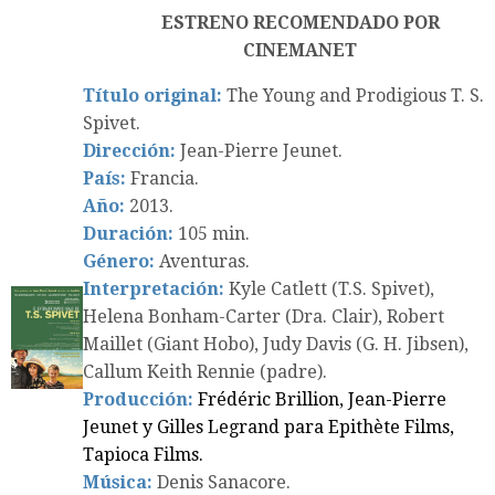
ESTRENO RECOMENDADO POR
CINEMANET
Título original:
The Young and Prodigious T. S.
Spivet.
Dirección:
Jean-Pierre Jeunet.
País:
Francia.
Año:
2013.
Duración:
105 min.
Género:
Aventuras.
Interpretación:
Kyle Catlett (T.S. Spivet),
Helena Bonham-Carter (Dra. Clair), Robert
Maillet (Giant Hobo), Judy Davis (G. H. Jibsen),
Callum Keith Rennie (padre).
Producción:
Frédéric Brillion, Jean-Pierre
Jeunet y Gilles Legrand para Epithète Films,
Tapioca Films.
Música:
Denis Sanacore.