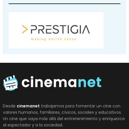
Desde
cinemanet
trabajamos para fomentar un cine con
valores humanos, familiares, cívicos, sociales y educativos.
Un cine que vaya más allá del entretenimiento y enriquezca
al espectador y a la sociedad.