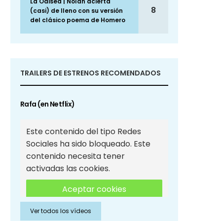
La Odisea | Nolan acierta
8
(casi) de lleno con su versión
del clásico poema de Homero
TRAILERS DE ESTRENOS RECOMENDADOS
Rafa (en Netflix)
Este contenido del tipo Redes
Sociales ha sido bloqueado. Este
contenido necesita tener
activadas las cookies.
Aceptar cookies
Ver todos los vídeos
Aceptar cookies de Redes
Sociales