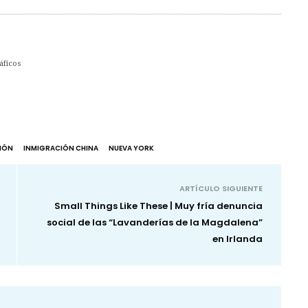
áficos
IÓN
INMIGRACIÓN CHINA
NUEVA YORK
ARTÍCULO SIGUIENTE
Small Things Like These | Muy fría denuncia
social de las “Lavanderías de la Magdalena”
en Irlanda