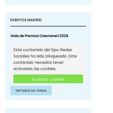
EVENTOS MADRID
Gala de Premios Cinemanet 2026
Este contenido del tipo Redes
Sociales ha sido bloqueado. Este
contenido necesita tener
activadas las cookies.
Aceptar cookies
Ver todos los vídeos
Aceptar cookies de Redes
Sociales