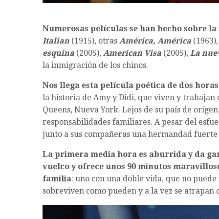
Numerosas películas se han hecho sobre la
Italian
(1915), otras
América, América
(1963)
esquina
(2005),
American Visa
(2005),
La nuev
la inmigración de los chinos.
Nos llega esta película poética de dos hora
la historia de Amy y Didi, que viven y trabaja
Queens, Nueva York. Lejos de su país de orige
responsabilidades familiares. A pesar del esfu
junto a sus compañeras una hermandad fuerte q
La primera media hora es aburrida y da gana
vuelco y ofrece unos 90 minutos maravilloso
familia
: uno con una doble vida, que no puede 
sobreviven como pueden y a la vez se atrapan c