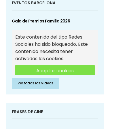
EVENTOS BARCELONA
Gala de Premios Familia 2026
Este contenido del tipo Redes
Sociales ha sido bloqueado. Este
contenido necesita tener
activadas las cookies.
Aceptar cookies
Ver todos los vídeos
Aceptar cookies de Redes
Sociales
FRASES DE CINE