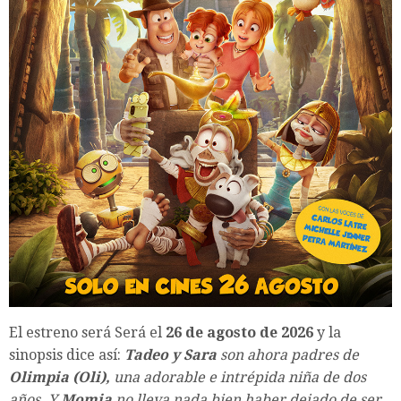
El estreno será Será el
26 de agosto de 2026
y la
sinopsis dice así:
Tadeo y Sara
son ahora padres de
Olimpia (Oli),
una adorable e intrépida niña de dos
años. Y
Momia
no lleva nada bien haber dejado de ser