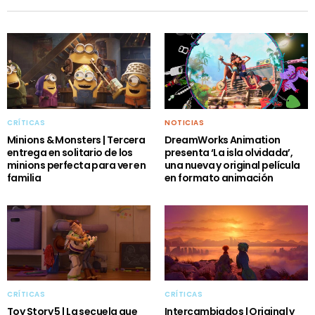
CRÍTICAS
NOTICIAS
Minions & Monsters | Tercera
DreamWorks Animation
entrega en solitario de los
presenta ‘La isla olvidada’,
minions perfecta para ver en
una nueva y original película
familia
en formato animación
CRÍTICAS
CRÍTICAS
Toy Story 5 | La secuela que
Intercambiados | Original y